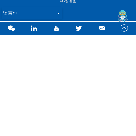
网站地图
留言框
-