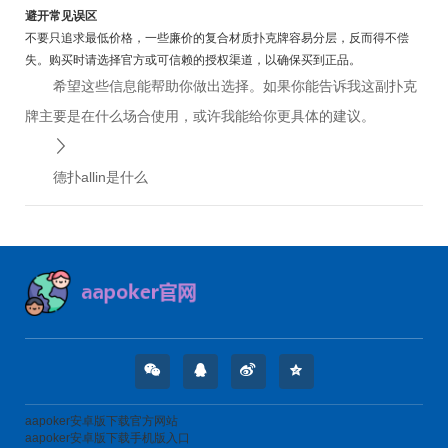
避开常见误区
不要只追求最低价格，一些廉价的复合材质扑克牌容易分层，反而得不偿
失。购买时请选择官方或可信赖的授权渠道，以确保买到正品。
希望这些信息能帮助你做出选择。如果你能告诉我这副扑克
牌主要是在什么场合使用，或许我能给你更具体的建议。
德扑allin是什么
aapoker安卓版下载官方网站
aapoker安卓版下载手机版入口