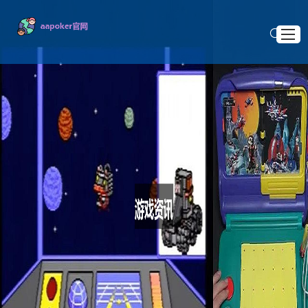
首页官网入口
了解aapoker电脑版下载
>
>
首页
游戏资讯
德州扑克塑料扑克牌—德州专用扑克价格
项目展示
德州扑克塑料扑克牌—德州专用扑克价格
游戏资讯
2026 .03 .03
最新注册网址
找到aapoker下载地址
关于德州扑克专用塑料扑克牌的价格，我为你整理了市面上
几款主流产品的信息。这类扑克牌因其
防水、耐折、寿命长
的特
性，非常适合高频次的使用场景，如棋牌室、俱乐部或经常性的
朋友聚会。
下面这个表格汇总了不同定位产品的价格和特点，方便你快