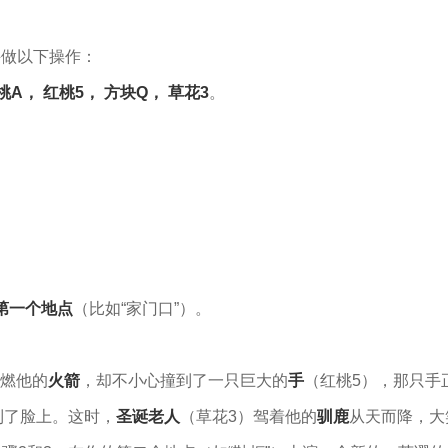
并做以下操作：
桃A， 红桃5， 方块Q， 草花3
。
第一个地点
（比如“家门口”）。
点燃他的
火箭
，却不小心撞到了一只巨大的
手
（红桃5），那只手
到了脸上。这时，
圣诞老人
（草花3）驾着他的
驯鹿
从天而降，大