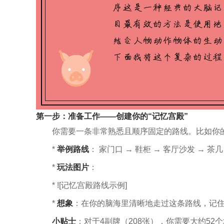
第一步：准备工作——创建你的“记忆宫殿”
你需要一条非常熟悉且顺序固定的路线。比如你
*
举例路线
： 家门口 → 鞋柜 → 客厅沙发 → 茶几
*
玩法图片
：
* ![记忆宫殿路线示例]
*
想象
：在你的脑海里清晰地走过这条路线，记住
小贴士
：对于4副牌（208张），你需要大约52个