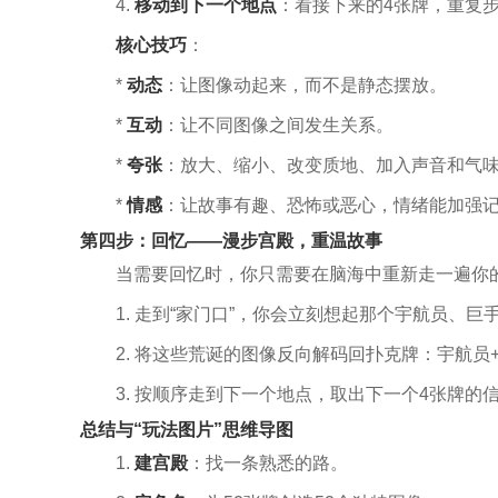
4.
移动到下一个地点
：看接下来的4张牌，重复步
核心技巧
：
*
动态
：让图像动起来，而不是静态摆放。
*
互动
：让不同图像之间发生关系。
*
夸张
：放大、缩小、改变质地、加入声音和气
*
情感
：让故事有趣、恐怖或恶心，情绪能加强
第四步：回忆——漫步宫殿，重温故事
当需要回忆时，你只需要在脑海中重新走一遍你
1. 走到“家门口”，你会立刻想起那个宇航员、
2. 将这些荒诞的图像反向解码回扑克牌：宇航员+火箭 
3. 按顺序走到下一个地点，取出下一个4张牌的
总结与“玩法图片”思维导图
1.
建宫殿
：找一条熟悉的路。