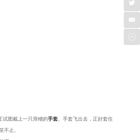
正试图戴上一只滑稽的
手套
。手套飞出去，正好套住
笑不止。