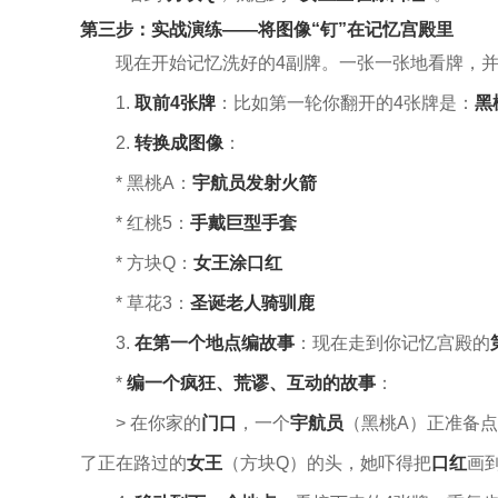
第三步：实战演练——将图像“钉”在记忆宫殿里
现在开始记忆洗好的4副牌。一张一张地看牌，
1.
取前4张牌
：比如第一轮你翻开的4张牌是：
黑
2.
转换成图像
：
* 黑桃A：
宇航员发射火箭
* 红桃5：
手戴巨型手套
* 方块Q：
女王涂口红
* 草花3：
圣诞老人骑驯鹿
3.
在第一个地点编故事
：现在走到你记忆宫殿的
*
编一个疯狂、荒谬、互动的故事
：
> 在你家的
门口
，一个
宇航员
（黑桃A）正准备
了正在路过的
女王
（方块Q）的头，她吓得把
口红
画