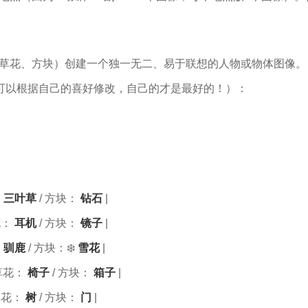
、草花、方块）创建一个独一无二、易于联想的人物或物体图像。
可以根据自己的喜好修改，自己的才是最好的！）：
：
三叶草
/ 方块：
钻石
|
花：
耳机
/ 方块：
镜子
|
：
驯鹿
/ 方块：❄️
雪花
|
 草花：
椅子
/ 方块：
箱子
|
草花：
树
/ 方块：
门
|