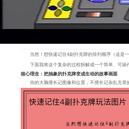
>
>
首页
游戏资讯
快速记住4副扑克牌玩法图片
快速记住4副扑克牌玩法图片
2026 .03 .03
当然！想快速记住4副扑克牌的排列顺序（这是
下面我将这个复杂的过程拆解成一个简单、可操作
核心理念：把抽象的扑克牌变成生动的故事画面
你的大脑擅长记图像和位置，不擅长记杂乱无章的