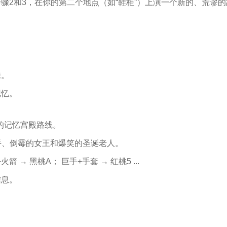
骤2和3，在你的第二个地点（如“鞋柜”）上演一个新的、荒谬
味。
记忆。
的记忆宫殿路线。
巨手、倒霉的女王和爆笑的圣诞老人。
→ 黑桃A； 巨手+手套 → 红桃5 ...
信息。