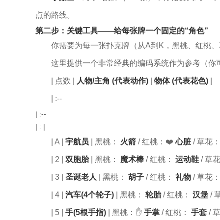
点的路线。
第二步：关键工具——给每张牌一个固定的“角色”
你需要为每一张扑克牌（从A到K，黑桃、红桃
这里提供一个非常经典的编码系统作为参考（你
| 点数 |
人物/主角 (代表动作)
|
物体 (代表花色)
|
| :--
| :--
| : |
| A |
宇航员
| 黑桃：
火箭
/ 红桃：❤️
心脏
/ 草花
| 2 |
双胞胎
| 黑桃：
魔术棒
/ 红桃：
运动鞋
/ 草
| 3 |
圣诞老人
| 黑桃：
胡子
/ 红桃：
礼物
/ 草花
| 4 |
汽车(4个轮子)
| 黑桃：
轮胎
/ 红桃：
汉堡
/
| 5 |
手(5根手指)
| 黑桃：✋
手掌
/ 红桃：
手套
/ 