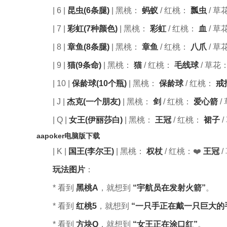
| 6 |
昆虫(6条腿)
| 黑桃：
蚂蚁
/ 红桃：
瓢虫
/ 草
| 7 |
彩虹(7种颜色)
| 黑桃：
彩虹
/ 红桃：
血
/ 草
| 8 |
章鱼(8条腿)
| 黑桃：
章鱼
/ 红桃：
八爪
/ 草
| 9 |
猫(9条命)
| 黑桃：
猫
/ 红桃：
毛线球
/ 草花：
| 10 |
保龄球(10个瓶)
| 黑桃：
保龄球
/ 红桃：
戒
| J |
杰克(一个朋友)
| 黑桃：️
剑
/ 红桃：
爱心箭
/
| Q |
女王(伊丽莎白)
| 黑桃：
王冠
/ 红桃：
裙子
/
aapoker电脑版下载
| K |
国王(李尔王)
| 黑桃：
权杖
/ 红桃：❤️‍
王冠
/
玩法图片
：
* 看到
黑桃A
，就想到
“宇航员在发射火箭”
。
* 看到
红桃5
，就想到
“一只手正在戴一只巨大的
* 看到
方块Q
，就想到
“女王正在涂口红”
。