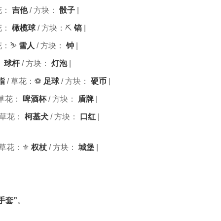
花：
吉他
/ 方块：
骰子
|
花：
橄榄球
/ 方块：⛏️
镐
|
花：⛷️
雪人
/ 方块：️
钟
|
️
球杆
/ 方块：
灯泡
|
指
/ 草花：⚽
足球
/ 方块：
硬币
|
 草花：
啤酒杯
/ 方块：️
盾牌
|
 草花：
柯基犬
/ 方块：
口红
|
 草花：⚜️
权杖
/ 方块：
城堡
|
手套”
。