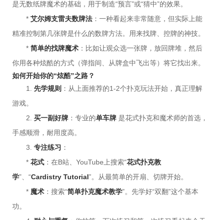
是无数纸牌魔术的基础，用于制造“预言”或“猜中”的效果。
*
艾尔姆支雷夫数牌法
：一种看起来非常随意，但实际上能
精准控制第几张牌是什么的数牌方法。用来找牌、控牌的神技。
*
简单的找牌魔术
：比如让观众选一张牌，放回牌堆，然后
你用各种炫酷的方式（弹指间、从牌盒中飞出等）将它找出来。
如何开始你的“炫酷”之路？
1.
先学规则
：从上面推荐的1-2个扑克玩法开始，真正理解
游戏。
2.
买一副好牌
：专业的
单车牌
是花式扑克和魔术师的首选，
手感顺滑，耐用度高。
3.
专注练习
：
*
花式
：在B站、YouTube上搜索“
花式扑克教
学
”、“
Cardistry Tutorial
”。从最简单的开扇、切牌开始。
*
魔术
：搜索“
简单扑克魔术教学
”。先学好“双翻”这个基本
功。