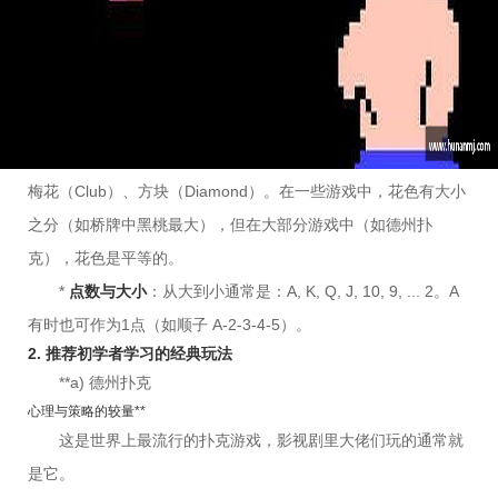
第一部分：怎么玩儿扑克牌？（牌？（成为游戏高手）
想要酷，首先得会玩。如果你连规则都不懂，再多的花式也
像是杂技，而不是“玩扑克”。
1. 基础入门：你必须知道的
*
一副标准扑克牌
：共54张（52张正牌+2张王牌）。
*
花色与大小
：通常分为黑桃（Spade）、红心（Heart）、
梅花（Club）、方块（Diamond）。在一些游戏中，花色有大小
之分（如桥牌中黑桃最大），但在大部分游戏中（如德州扑
克），花色是平等的。
*
点数与大小
：从大到小通常是：A, K, Q, J, 10, 9, ... 2。A
有时也可作为1点（如顺子 A-2-3-4-5）。
2. 推荐初学者学习的经典玩法
**a) 德州扑克
心理与策略的较量**
这是世界上最流行的扑克游戏，影视剧里大佬们玩的通常就
是它。