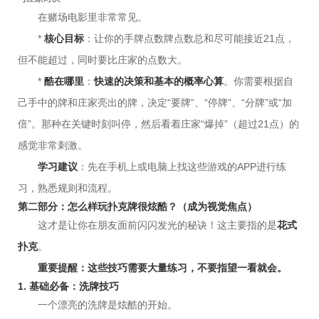
在赌场电影里非常常见。
*
核心目标
：让你的手牌点数牌点数总和尽可能接近21点，
但不能超过，同时要比庄家的点数大。
*
酷在哪里
：
快速的决策和基本的概率心算
。你需要根据自
己手中的牌和庄家亮出的牌，决定“要牌”、“停牌”、“分牌”或“加
倍”。那种在关键时刻叫停，然后看着庄家“爆掉”（超过21点）的
感觉非常刺激。
学习建议
：先在手机上或电脑上找这些游戏的APP进行练
习，熟悉规则和流程。
第二部分：怎么样玩扑克牌很炫酷？（成为视觉焦点）
这才是让你在朋友面前闪闪发光的秘诀！这主要指的是
花式
扑克
。
重要提醒：这些技巧需要大量练习，不要指望一看就会。
1. 基础必备：洗牌技巧
一个漂亮的洗牌是炫酷的开始。