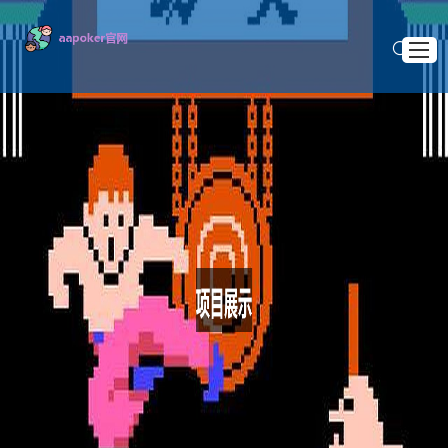
首页官网入口
了解aapoker电脑版下载
>
>
首页
项目展示
怎么样玩扑克牌很炫酷啊怎么玩儿扑克牌？
项目展示
怎么样玩扑克牌很炫酷啊怎么玩儿扑克牌？
游戏资讯
2026 .03 .03
最新注册网址
找到aapoker下载地址
当然！这是一个非常棒的问题。“玩扑克牌很炫酷”其实包含
了两个层面：
一是如何把扑克牌玩得像个高手（技巧与玩法），
二是如何让玩扑克牌这个动作本身看起来很炫酷（花式与风
格）。
我将从这两个方面为你详细解答。