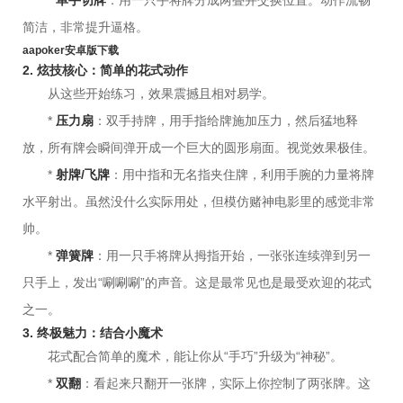
*
单手切牌
：用一只手将牌分成两叠并交换位置。动作流畅
简洁，非常提升逼格。
aapoker安卓版下载
2. 炫技核心：简单的花式动作
从这些开始练习，效果震撼且相对易学。
*
压力扇
：双手持牌，用手指给牌施加压力，然后猛地释
放，所有牌会瞬间弹开成一个巨大的圆形扇面。视觉效果极佳。
*
射牌/飞牌
：用中指和无名指夹住牌，利用手腕的力量将牌
水平射出。虽然没什么实际用处，但模仿赌神电影里的感觉非常
帅。
*
弹簧牌
：用一只手将牌从拇指开始，一张张连续弹到另一
只手上，发出“唰唰唰”的声音。这是最常见也是最受欢迎的花式
之一。
3. 终极魅力：结合小魔术
花式配合简单的魔术，能让你从“手巧”升级为“神秘”。
*
双翻
：看起来只翻开一张牌，实际上你控制了两张牌。这