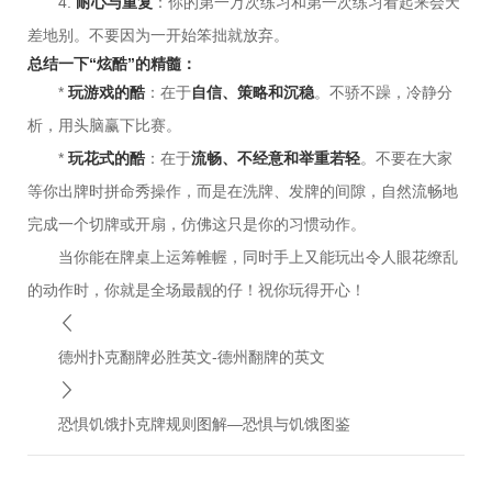
4.
耐心与重复
：你的第一万次练习和第一次练习看起来会天
差地别。不要因为一开始笨拙就放弃。
总结一下“炫酷”的精髓：
*
玩游戏的酷
：在于
自信、策略和沉稳
。不骄不躁，冷静分
析，用头脑赢下比赛。
*
玩花式的酷
：在于
流畅、不经意和举重若轻
。不要在大家
等你出牌时拼命秀操作，而是在洗牌、发牌的间隙，自然流畅地
完成一个切牌或开扇，仿佛这只是你的习惯动作。
当你能在牌桌上运筹帷幄，同时手上又能玩出令人眼花缭乱
的动作时，你就是全场最靓的仔！祝你玩得开心！
德州扑克翻牌必胜英文-德州翻牌的英文
恐惧饥饿扑克牌规则图解—恐惧与饥饿图鉴