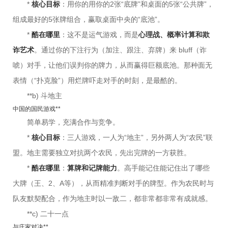
*
核心目标
：用你的用你的2张“底牌”和桌面的5张“公共牌”，
组成最好的5张牌组合，赢取桌面中央的“底池”。
*
酷在哪里
：这不是运气游戏，而是
心理战、概率计算和欺
诈艺术
。通过你的下注行为（加注、跟注、弃牌）来 bluff（诈
唬）对手，让他们误判你的牌力，从而赢得巨额底池。那种面无
表情（“扑克脸”）用烂牌吓走对手的时刻，是最酷的。
**b) 斗地主
中国的国民游戏**
简单易学，充满合作与竞争。
*
核心目标
：三人游戏，一人为“地主”，另外两人为“农民”联
盟。地主需要独立对抗两个农民，先出完牌的一方获胜。
*
酷在哪里
：
算牌和记牌能力
。高手能记住能记住出了哪些
大牌（王、2、A等），从而精准判断对手的牌型。作为农民时与
队友默契配合，作为地主时以一敌二，都非常都非常有成就感。
**c) 二十一点
与庄家对决**