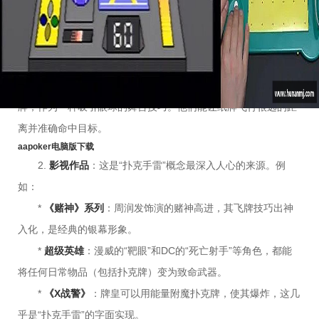
*
形象比喻
：“手雷”这个词生动地描绘了将轻薄的扑克牌变成
具有攻击性、可远程“发射”的武器的场景。它强调的是
爆发力
和
杀伤力
（即使是微小的）。
*
文化来源
：
1.
魔术与魔术与杂技
：职业魔术师和杂技演员常常练习射
牌，作为一种吸引眼球的舞台技巧。他们能让纸牌飞行很远的距
离并准确命中目标。
aapoker电脑版下载
2.
影视作品
：这是“扑克手雷”概念最深入人心的来源。例
如：
*
《赌神》系列
：周润发饰演的赌神高进，其飞牌技巧出神
入化，是经典的银幕形象。
*
超级英雄
：漫威的“靶眼”和DC的“死亡射手”等角色，都能
将任何日常物品（包括扑克牌）变为致命武器。
*
《X战警》
：牌皇可以用能量附魔扑克牌，使其爆炸，这几
乎是“扑克手雷”的字面实现。