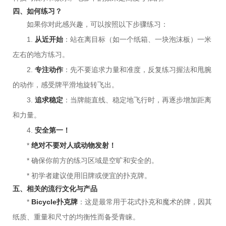
四、如何练习？
如果你对此感兴趣，可以按照以下步骤练习：
1.
从近开始
：站在离目标（如一个纸箱、一块泡沫板）一米
左右的地方练习。
2.
专注动作
：先不要追求力量和准度，反复练习握法和甩腕
的动作，感受牌平滑地旋转飞出。
3.
追求稳定
：当牌能直线、稳定地飞行时，再逐步增加距离
和力量。
4.
安全第一！
*
绝对不要对人或动物发射！
* 确保你前方的练习区域是空旷和安全的。
* 初学者建议使用旧牌或便宜的扑克牌。
五、相关的流行文化与产品
*
Bicycle扑克牌
：这是最常用于花式扑克和魔术的牌，因其
纸质、重量和尺寸的均衡性而备受青睐。