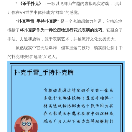
*
《杀手扑克》
：一款以飞牌为主题的虚拟现实游戏，可以
让你在VR世界中体验成为“牌皇”的感觉。
“扑克手雷_手持扑克牌”
是一个充满想象力的词，它精准地
概括了
将扑克牌作为一种投掷物进行花式表演的技巧
。它融合了
手法、力道和旋转，源于表演艺术，并被流行文化发扬光大。
虽然现实中它无法爆炸，但掌握这门技巧，确实能让你手中
的扑克牌变得“危险”又迷人。