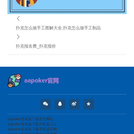
扑克怎么做手工图解大全,扑克怎么做手工制品
扑克报名费_扑克报价
aapoker安卓版下载官方网站
aapoker安卓版下载手机版入口
aapoker安卓版下载手机版官网